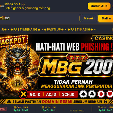
MBG200
App
Unduh APK
Lebih gacor & gampang menang
Masuk
Daftar
 • 🔥PASTI MENANG🔥 • 🔥PASTI JP🔥 • 🔥PASTI KASIH🔥 •
IN
🎰
CAH***AR
🎰
MUH***KI
🎊
MUH***A
🎊
ADE***AN
LIVE
Rp 5jt
·
CIMB
Rp 2jt
·
BNI
Rp 3jt
·
OVO
Rp 1.1jt
·
MANDIRI