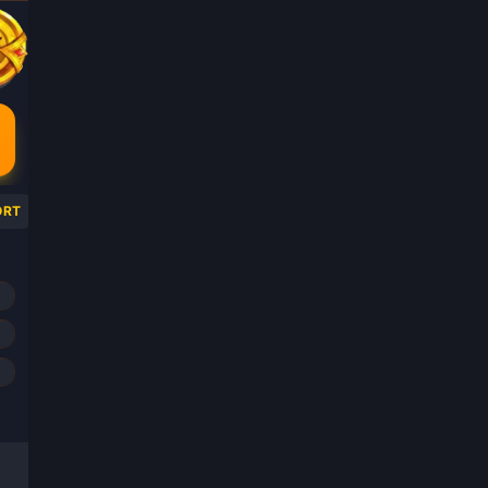
ORT
FISHING
LOTTERY
POKER
ARCADE