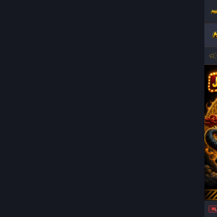
E BERAPAPUN🔥 • 🔥ANTI BLOKIR🔥 • 🔥ANTI BANNED🔥 • 🔥PASTI BAYAR