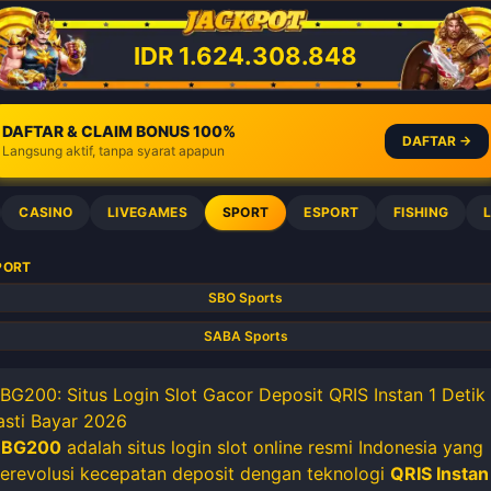
IDR
1.624.308.848
DAFTAR & CLAIM BONUS 100%
DAFTAR
→
Langsung aktif, tanpa syarat apapun
CASINO
LIVEGAMES
SPORT
ESPORT
FISHING
PORT
SBO Sports
SABA Sports
BG200: Situs Login Slot Gacor Deposit QRIS Instan 1 Detik
asti Bayar 2026
BG200
adalah situs login slot online resmi Indonesia yang
erevolusi kecepatan deposit dengan teknologi
QRIS Instan