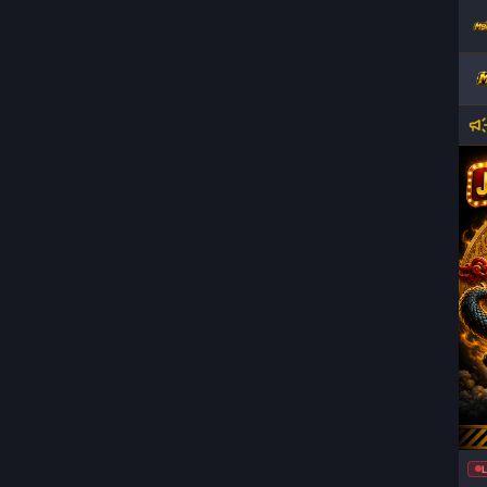
ERAPAPUN🔥 • 🔥ANTI BLOKIR🔥 • 🔥ANTI BANNED🔥 • 🔥PASTI BAYAR🔥 •