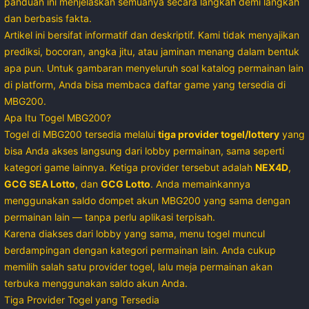
panduan ini menjelaskan semuanya secara langkah demi langkah
dan berbasis fakta.
Artikel ini bersifat informatif dan deskriptif. Kami tidak menyajikan
prediksi, bocoran, angka jitu, atau jaminan menang dalam bentuk
apa pun. Untuk gambaran menyeluruh soal katalog permainan lain
di platform, Anda bisa membaca
daftar game yang tersedia di
MBG200
.
Apa Itu Togel MBG200?
Togel di MBG200 tersedia melalui
tiga provider togel/lottery
yang
bisa Anda akses langsung dari lobby permainan, sama seperti
kategori game lainnya. Ketiga provider tersebut adalah
NEX4D
,
GCG SEA Lotto
, dan
GCG Lotto
. Anda memainkannya
menggunakan saldo dompet akun MBG200 yang sama dengan
permainan lain — tanpa perlu aplikasi terpisah.
Karena diakses dari lobby yang sama, menu togel muncul
berdampingan dengan kategori permainan lain. Anda cukup
memilih salah satu provider togel, lalu meja permainan akan
terbuka menggunakan saldo akun Anda.
Tiga Provider Togel yang Tersedia