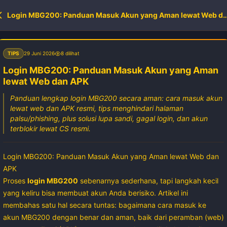
Login MBG200: Panduan Masuk Akun yang Aman 
TIPS
29 Juni 2026
8
dilihat
Login MBG200: Panduan Masuk Akun yang Aman
lewat Web dan APK
Panduan lengkap login MBG200 secara aman: cara masuk akun
lewat web dan APK resmi, tips menghindari halaman
palsu/phishing, plus solusi lupa sandi, gagal login, dan akun
terblokir lewat CS resmi.
Login MBG200: Panduan Masuk Akun yang Aman lewat Web dan
APK
Proses
login MBG200
sebenarnya sederhana, tapi langkah kecil
yang keliru bisa membuat akun Anda berisiko. Artikel ini
membahas satu hal secara tuntas: bagaimana cara masuk ke
akun MBG200 dengan benar dan aman, baik dari peramban (web)